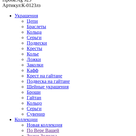
Артикул:
К-0123лз
Украшения
Цепи
Браслеты
Кольца
Серьги
Подвески
Кресты
Колье
Ложки
Заколки
Кафф
Крест на гайтане
Подвеска на гайтане
Шейные украшения
Броши
Гайтан
Кольцо
Серьги
Сувенир
Коллекции
Новая коллекция
По Вере Вашей
Знаки Зодиака