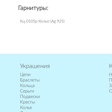
Гарнитуры:
Кц-0105р Колье (Ag 925)
Украшения
Цепи
Н
Браслеты
П
Кольца
З
Серьги
О
Подвески
Кресты
Колье