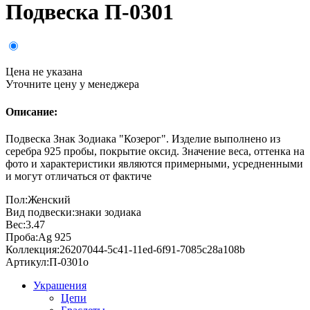
Подвеска П-0301
Цена не указана
Уточните цену у менеджера
Описание:
Подвеска Знак Зодиака "Козерог". Изделие выполнено из
серебра 925 пробы, покрытие оксид. Значение веса, оттенка на
фото и характеристики являются примерными, усредненными
и могут отличаться от фактиче
Пол:
Женский
Вид подвески:
знаки зодиака
Вес:
3.47
Проба:
Ag 925
Коллекция:
26207044-5c41-11ed-6f91-7085c28a108b
Артикул:
П-0301о
Украшения
Цепи