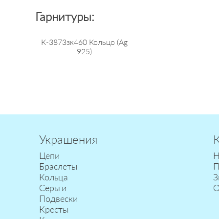
Гарнитуры:
К-3873зк460 Кольцо (Ag
925)
Украшения
Цепи
Н
Браслеты
П
Кольца
З
Серьги
О
Подвески
Кресты