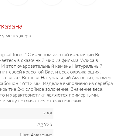
указана
у у менеджера
gical forest" С кольцом из этой коллекции Вы
аетесь в сказочный мир из фильма "Алиса в
". И этот очаровательный камень Натуральный
нит своей красотой Вас, и всех окружающих.
к сказке! Вставка Натуральный Амазонит, размер
 кабошон 16*12 мм. Изделие выполнено из серебра
крытие 2-х слойное золочение. Значение веса,
ото и характеристики являются примерными,
и могут отличаться от фактических.
7.88
Ag 925
Нат. Амазонит