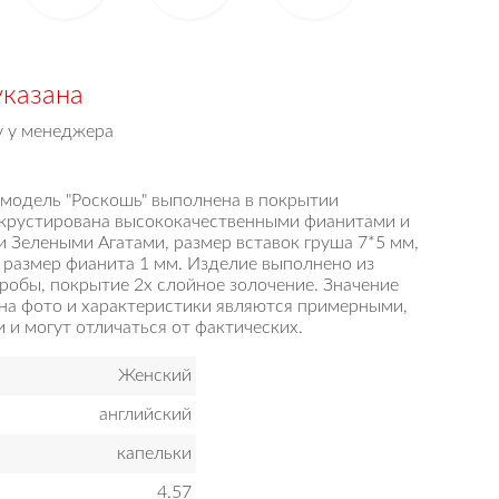
указана
у у менеджера
 модель "Роскошь" выполнена в покрытии
нкрустирована высококачественными фианитами и
 Зелеными Агатами, размер вставок груша 7*5 мм,
 размер фианита 1 мм. Изделие выполнено из
робы, покрытие 2х слойное золочение. Значение
 на фото и характеристики являются примерными,
и могут отличаться от фактических.
Женский
английский
капельки
4.57