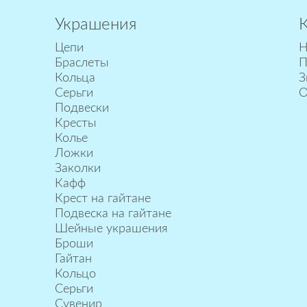
Украшения
Цепи
Н
Браслеты
П
Кольца
З
Серьги
О
Подвески
Кресты
Колье
Ложки
Заколки
Кафф
Крест на гайтане
Подвеска на гайтане
Шейные украшения
Броши
Гайтан
Кольцо
Серьги
Сувенир