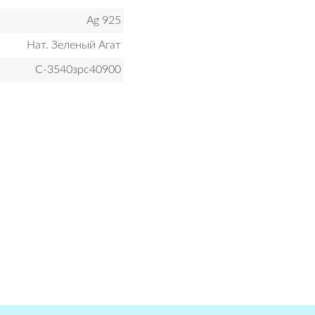
Ag 925
Нат. Зеленый Агат
С-3540зрс40900